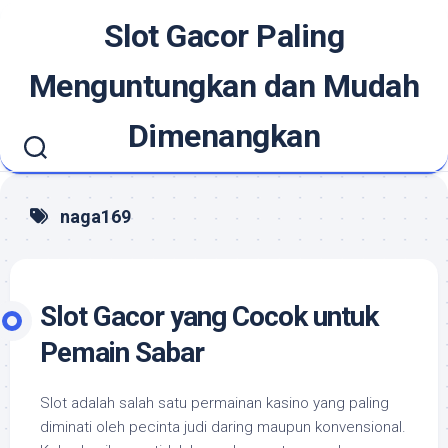
Skip
Slot Gacor Paling
to
content
Menguntungkan dan Mudah
Dimenangkan
naga169
Slot Gacor yang Cocok untuk
Pemain Sabar
Slot adalah salah satu permainan kasino yang paling
diminati oleh pecinta judi daring maupun konvensional.