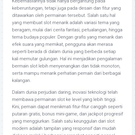
Keberhasilannya tidak hanya bergantung pada
keberuntungan, tetapi juga pada desain dan fitur yang
ditawarkan oleh permainan tersebut. Salah satu hal
yang membuat slot menarik adalah variasi tema yang
beragam, mulai dari cerita fantasi, petualangan, hingga
tema budaya populer. Dengan grafis yang menarik dan
efek suara yang memikat, pengguna akan merasa
seperti berada di dalam dunia yang berbeda setiap
kali memutar gulungan. Hal ini menjadikan pengalaman
bermain slot lebih menyenangkan dan tidak monoton,
serta mampu menarik perhatian pemain dari berbagai
kalangan.
Dalam dunia perjudian daring, inovasi teknologi telah
membawa permainan slot ke level yang lebih tinggi.
Kini, pemain dapat menikmati fitur-fitur canggih seperti
putaran gratis, bonus mini-game, dan jackpot progresif
yang menggiurkan. Salah satu keunggulan dari slot
modern adalah tampilan yang responsif dan mudah