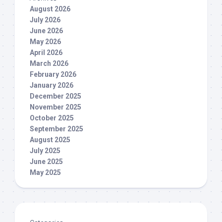
August 2026
July 2026
June 2026
May 2026
April 2026
March 2026
February 2026
January 2026
December 2025
November 2025
October 2025
September 2025
August 2025
July 2025
June 2025
May 2025