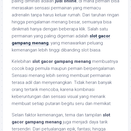
paling diminati adalah
judi online
, di mana pemain bisa
merasakan sensasi permainan yang memacu
adrenalin tanpa harus keluar rumah. Dari taruhan ringan
hingga pengalaman menang besar, semuanya bisa
dinikmati hanya dengan beberapa klik. Salah satu
permainan yang paling digemari adalah
slot gacor
gampang menang
, yang menawarkan peluang
kemenangan lebih tinggi dibanding slot biasa.
Kelebihan
slot gacor gampang menang
membuatnya
cocok bagi pemula maupun pemain berpengalaman.
Sensasi menang lebih sering membuat permainan
terasa adil dan menyenangkan. Tidak heran banyak
orang tertarik mencoba, karena kombinasi
keberuntungan dan sensasi visual yang menarik
membuat setiap putaran begitu seru dan memikat.
Selain faktor kemenangan, tema dan tampilan
slot
gacor gampang menang
juga menjadi daya tarik
tersendiri. Dari petualangan epik, fantasi, hingga