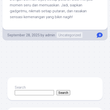
momen seru dan memuaskan. Jadi, siapkan
gadgetmu, nikmati setiap putaran, dan rasakan
sensasi kemenangan yang bikin nagih!
September 28, 2025
by
admin
Uncategorized
0
Search
Search