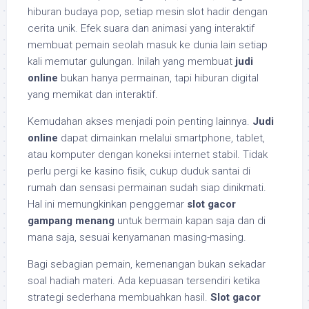
hiburan budaya pop, setiap mesin slot hadir dengan
cerita unik. Efek suara dan animasi yang interaktif
membuat pemain seolah masuk ke dunia lain setiap
kali memutar gulungan. Inilah yang membuat
judi
online
bukan hanya permainan, tapi hiburan digital
yang memikat dan interaktif.
Kemudahan akses menjadi poin penting lainnya.
Judi
online
dapat dimainkan melalui smartphone, tablet,
atau komputer dengan koneksi internet stabil. Tidak
perlu pergi ke kasino fisik, cukup duduk santai di
rumah dan sensasi permainan sudah siap dinikmati.
Hal ini memungkinkan penggemar
slot gacor
gampang menang
untuk bermain kapan saja dan di
mana saja, sesuai kenyamanan masing-masing.
Bagi sebagian pemain, kemenangan bukan sekadar
soal hadiah materi. Ada kepuasan tersendiri ketika
strategi sederhana membuahkan hasil.
Slot gacor