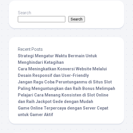
Search
Search
Recent Posts
Strategi Mengatur Waktu Bermain Untuk
Menghindari Ketagihan
Cara Meningkatkan Konversi Website Melalui
Desain Responsif dan User-Friendly
Jangan Ragu Coba Peruntunganmu di Situs Slot
Paling Menguntungkan dan Raih Bonus Melimpah
Pelajari Cara Menang Konsisten di Slot Online
dan Raih Jackpot Gede dengan Mudah
Game Online Terpercaya dengan Server Cepat
untuk Gamer Aktif