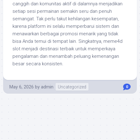
canggih dan komunitas aktif di dalamnya menjadikan
setiap sesi permainan semakin seru dan penuh
semangat. Tak perlu takut kehilangan kesempatan,
karena platform ini selalu memperbarui sistem dan
menawarkan berbagai promosi menarik yang tidak
bisa Anda temui di tempat lain. Singkatnya, meme4d
slot menjadi destinasi terbaik untuk memperkaya
pengalaman dan menambah peluang kemenangan
besar secara konsisten.
May 6, 2026
by
admin
Uncategorized
0