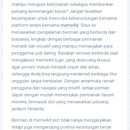
mampu mengusir kebosanan sekaligus memberikan
peluang kemenangan besar? Jangan lewatkan
kesempatan untuk mencoba keberuntungan bersama
platform terkini bernama
meme4d
. Situs ini
menawarkan pengalaman bermain yang berbeda dari
biasanya, lengkap dengan berbagai permainan
menarik dan inovatif yang mampu memanjakan para
penggemar judi daring. Rasakan sensasi berbeda saat
mengakses meme4d login, yang dirancang khusus
agar proses masuk menjadi cepat dan aman,
sehingga Anda bisa langsung menikmati berbagai fitur
unggulan tanpa hambatan. Dengan antarmuka ramah
pengguna dan navigasi yang intuitif, setiap pemain
dapat dengan mudah menemukan permainan favorit
mereka, termasuk slot yang menawarkan peluang
jackpot fantastis.
Bermain di meme4d slot tidak hanya mengasyikkan,
tetapi juga mengandung potensi keuntungan besar