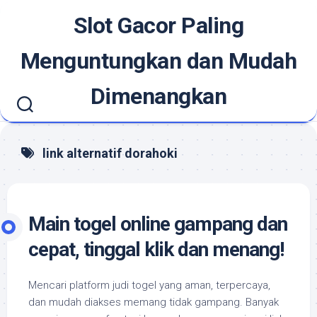
Skip
Slot Gacor Paling
to
content
Menguntungkan dan Mudah
Dimenangkan
link alternatif dorahoki
Main togel online gampang dan
cepat, tinggal klik dan menang!
Mencari platform judi togel yang aman, terpercaya,
dan mudah diakses memang tidak gampang. Banyak