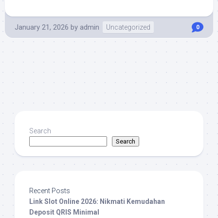
January 21, 2026
by
admin
Uncategorized
0
Search
Search
Recent Posts
Link Slot Online 2026: Nikmati Kemudahan
Deposit QRIS Minimal