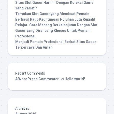
Situs Slot Gacor Hari Ini Dengan Koleksi Game
Yang Variatif
Temukan Slot Gacor yang Membuat Pemain
Berhasil Raup Keuntungan Puluhan Juta Rupiah!
Pelajari Cara Menang Berkelanjutan Dengan Slot
Gacor yang Dirancang Khusus Untuk Pemain
Profesional
Menjadi Pemain Profesional Berkat Situs Gacor
Terpercaya Dan Aman
Recent Comments
A WordPress Commenter
on
Hello world!
Archives