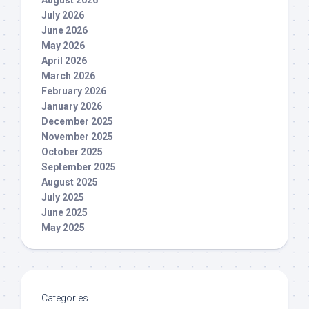
August 2026
July 2026
June 2026
May 2026
April 2026
March 2026
February 2026
January 2026
December 2025
November 2025
October 2025
September 2025
August 2025
July 2025
June 2025
May 2025
Categories