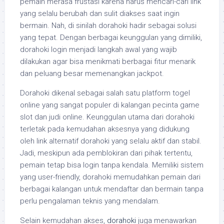
pemain merasa frustasi karena harus mencari-cari link
yang selalu berubah dan sulit diakses saat ingin
bermain. Nah, di sinilah dorahoki hadir sebagai solusi
yang tepat. Dengan berbagai keunggulan yang dimiliki,
dorahoki login menjadi langkah awal yang wajib
dilakukan agar bisa menikmati berbagai fitur menarik
dan peluang besar memenangkan jackpot.
Dorahoki dikenal sebagai salah satu platform togel
online yang sangat populer di kalangan pecinta game
slot dan judi online. Keunggulan utama dari dorahoki
terletak pada kemudahan aksesnya yang didukung
oleh link alternatif dorahoki yang selalu aktif dan stabil.
Jadi, meskipun ada pemblokiran dari pihak tertentu,
pemain tetap bisa login tanpa kendala. Memiliki sistem
yang user-friendly, dorahoki memudahkan pemain dari
berbagai kalangan untuk mendaftar dan bermain tanpa
perlu pengalaman teknis yang mendalam.
Selain kemudahan akses,
dorahoki
juga menawarkan