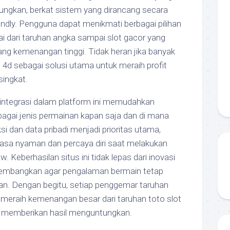
ungkan, berkat sistem yang dirancang secara
iendly. Pengguna dapat menikmati berbagai pilihan
i dari taruhan angka sampai slot gacor yang
ng kemenangan tinggi. Tidak heran jika banyak
it 4d sebagai solusi utama untuk meraih profit
ingkat.
erintegrasi dalam platform ini memudahkan
gai jenis permainan kapan saja dan di mana
i dan data pribadi menjadi prioritas utama,
sa nyaman dan percaya diri saat melakukan
 Keberhasilan situs ini tidak lepas dari inovasi
ikembangkan agar pengalaman bermain tetap
n. Dengan begitu, setiap penggemar taruhan
 meraih kemenangan besar dari taruhan toto slot
li memberikan hasil menguntungkan.