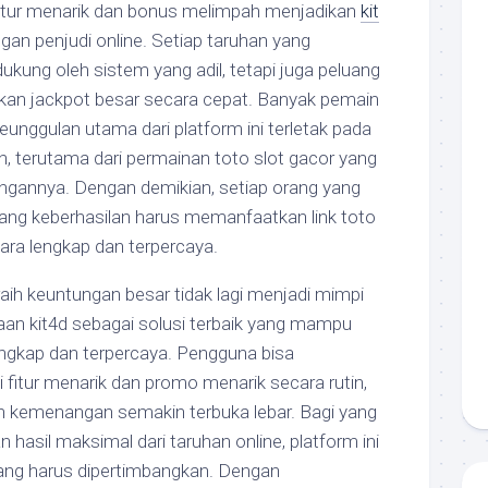
fitur menarik dan bonus melimpah menjadikan
kit
ngan penjudi online. Setiap taruhan yang
dukung oleh sistem yang adil, tetapi juga peluang
an jackpot besar secara cepat. Banyak pemain
nggulan utama dari platform ini terletak pada
, terutama dari permainan toto slot gacor yang
ungannya. Dengan demikian, setiap orang yang
uang keberhasilan harus memanfaatkan link toto
cara lengkap dan terpercaya.
ih keuntungan besar tidak lagi menjadi mimpi
aan kit4d sebagai solusi terbaik yang mampu
ngkap dan terpercaya. Pengguna bisa
fitur menarik dan promo menarik secara rutin,
h kemenangan semakin terbuka lebar. Bagi yang
 hasil maksimal dari taruhan online, platform ini
yang harus dipertimbangkan. Dengan