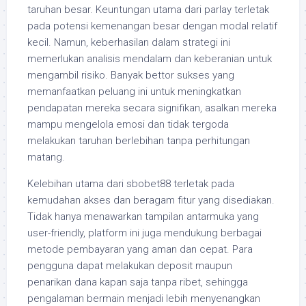
taruhan besar. Keuntungan utama dari parlay terletak
pada potensi kemenangan besar dengan modal relatif
kecil. Namun, keberhasilan dalam strategi ini
memerlukan analisis mendalam dan keberanian untuk
mengambil risiko. Banyak bettor sukses yang
memanfaatkan peluang ini untuk meningkatkan
pendapatan mereka secara signifikan, asalkan mereka
mampu mengelola emosi dan tidak tergoda
melakukan taruhan berlebihan tanpa perhitungan
matang.
Kelebihan utama dari sbobet88 terletak pada
kemudahan akses dan beragam fitur yang disediakan.
Tidak hanya menawarkan tampilan antarmuka yang
user-friendly, platform ini juga mendukung berbagai
metode pembayaran yang aman dan cepat. Para
pengguna dapat melakukan deposit maupun
penarikan dana kapan saja tanpa ribet, sehingga
pengalaman bermain menjadi lebih menyenangkan