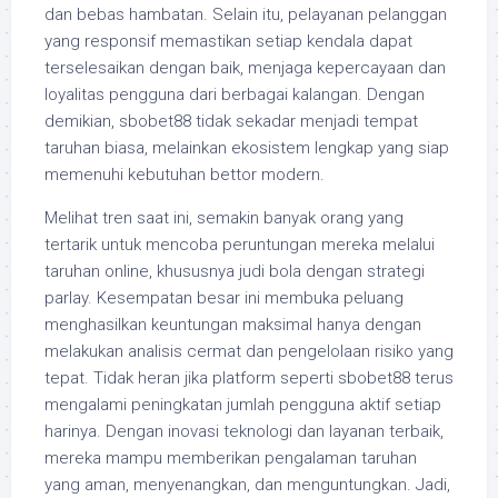
dan bebas hambatan. Selain itu, pelayanan pelanggan
yang responsif memastikan setiap kendala dapat
terselesaikan dengan baik, menjaga kepercayaan dan
loyalitas pengguna dari berbagai kalangan. Dengan
demikian, sbobet88 tidak sekadar menjadi tempat
taruhan biasa, melainkan ekosistem lengkap yang siap
memenuhi kebutuhan bettor modern.
Melihat tren saat ini, semakin banyak orang yang
tertarik untuk mencoba peruntungan mereka melalui
taruhan online, khususnya judi bola dengan strategi
parlay. Kesempatan besar ini membuka peluang
menghasilkan keuntungan maksimal hanya dengan
melakukan analisis cermat dan pengelolaan risiko yang
tepat. Tidak heran jika platform seperti sbobet88 terus
mengalami peningkatan jumlah pengguna aktif setiap
harinya. Dengan inovasi teknologi dan layanan terbaik,
mereka mampu memberikan pengalaman taruhan
yang aman, menyenangkan, dan menguntungkan. Jadi,