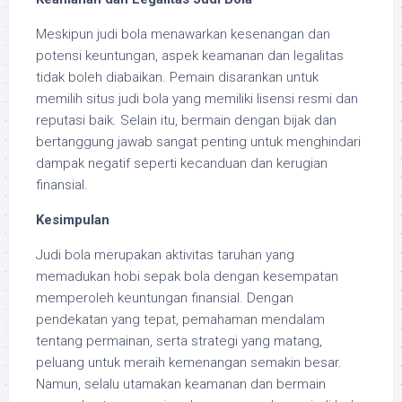
Meskipun judi bola menawarkan kesenangan dan
potensi keuntungan, aspek keamanan dan legalitas
tidak boleh diabaikan. Pemain disarankan untuk
memilih situs judi bola yang memiliki lisensi resmi dan
reputasi baik. Selain itu, bermain dengan bijak dan
bertanggung jawab sangat penting untuk menghindari
dampak negatif seperti kecanduan dan kerugian
finansial.
Kesimpulan
Judi bola merupakan aktivitas taruhan yang
memadukan hobi sepak bola dengan kesempatan
memperoleh keuntungan finansial. Dengan
pendekatan yang tepat, pemahaman mendalam
tentang permainan, serta strategi yang matang,
peluang untuk meraih kemenangan semakin besar.
Namun, selalu utamakan keamanan dan bermain