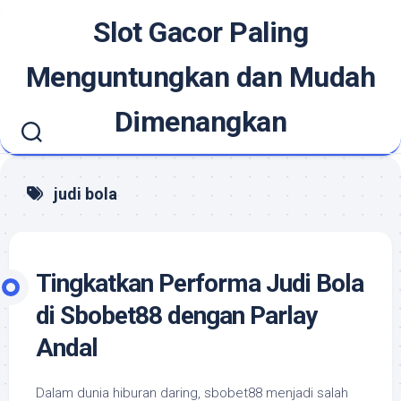
Skip
Slot Gacor Paling
to
content
Menguntungkan dan Mudah
Dimenangkan
judi bola
Tingkatkan Performa Judi Bola
di Sbobet88 dengan Parlay
Andal
Dalam dunia hiburan daring, sbobet88 menjadi salah