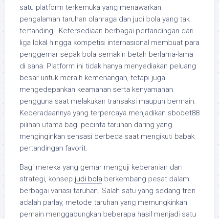
satu platform terkemuka yang menawarkan
pengalaman taruhan olahraga dan judi bola yang tak
tertandingi. Ketersediaan berbagai pertandingan dari
liga lokal hingga kompetisi internasional membuat para
penggemar sepak bola semakin betah berlama-lama
di sana. Platform ini tidak hanya menyediakan peluang
besar untuk meraih kemenangan, tetapi juga
mengedepankan keamanan serta kenyamanan
pengguna saat melakukan transaksi maupun bermain.
Keberadaannya yang terpercaya menjadikan sbobet88
pilihan utama bagi pecinta taruhan daring yang
menginginkan sensasi berbeda saat mengikuti babak
pertandingan favorit.
Bagi mereka yang gemar menguji keberanian dan
strategi, konsep
judi bola
berkembang pesat dalam
berbagai variasi taruhan. Salah satu yang sedang tren
adalah parlay, metode taruhan yang memungkinkan
pemain menggabungkan beberapa hasil menjadi satu