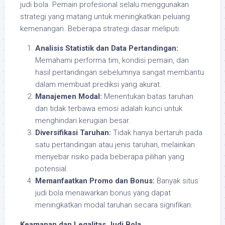
judi bola. Pemain profesional selalu menggunakan
strategi yang matang untuk meningkatkan peluang
kemenangan. Beberapa strategi dasar meliputi:
Analisis Statistik dan Data Pertandingan:
Memahami performa tim, kondisi pemain, dan
hasil pertandingan sebelumnya sangat membantu
dalam membuat prediksi yang akurat.
Manajemen Modal:
Menentukan batas taruhan
dan tidak terbawa emosi adalah kunci untuk
menghindari kerugian besar.
Diversifikasi Taruhan:
Tidak hanya bertaruh pada
satu pertandingan atau jenis taruhan, melainkan
menyebar risiko pada beberapa pilihan yang
potensial.
Memanfaatkan Promo dan Bonus:
Banyak situs
judi bola menawarkan bonus yang dapat
meningkatkan modal taruhan secara signifikan.
Keamanan dan Legalitas Judi Bola