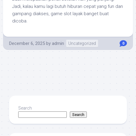
Jadi, kalau kamu lagi butuh hiburan cepat yang fun dan
gampang diakses, game slot layak banget buat
dicoba.
December 6, 2025
by
admin
Uncategorized
0
Search
Search