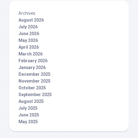
Archives
August 2026
July 2026
June 2026
May 2026
April 2026
March 2026
February 2026
January 2026
December 2025
November 2025
October 2025
September 2025
August 2025
July 2025
June 2025
May 2025