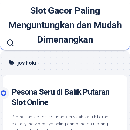
Skip
Slot Gacor Paling
to
content
Menguntungkan dan Mudah
Dimenangkan
jos hoki
Pesona Seru di Balik Putaran
Slot Online
Permainan slot online udah jadi salah satu hiburan
digital yang vibes-nya paling gampang bikin orang