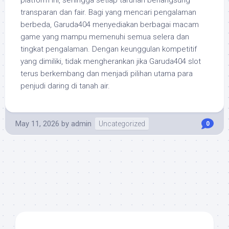
platform ini, sehingga setiap taruhan berlangsung
transparan dan fair. Bagi yang mencari pengalaman
berbeda, Garuda404 menyediakan berbagai macam
game yang mampu memenuhi semua selera dan
tingkat pengalaman. Dengan keunggulan kompetitif
yang dimiliki, tidak mengherankan jika Garuda404 slot
terus berkembang dan menjadi pilihan utama para
penjudi daring di tanah air.
May 11, 2026
by
admin
Uncategorized
0