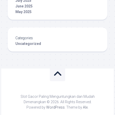
July 2025
June 2025
May 2025
Categories
Uncategorized
Slot Gacor Paling Menguntungkan dan Mudah
Dimenangkan © 2026. All Rights Reserved.
Powered by
WordPress
. Theme by
Alx
.