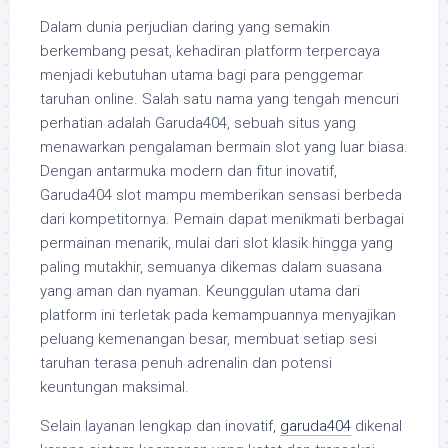
Dalam dunia perjudian daring yang semakin
berkembang pesat, kehadiran platform terpercaya
menjadi kebutuhan utama bagi para penggemar
taruhan online. Salah satu nama yang tengah mencuri
perhatian adalah Garuda404, sebuah situs yang
menawarkan pengalaman bermain slot yang luar biasa.
Dengan antarmuka modern dan fitur inovatif,
Garuda404 slot mampu memberikan sensasi berbeda
dari kompetitornya. Pemain dapat menikmati berbagai
permainan menarik, mulai dari slot klasik hingga yang
paling mutakhir, semuanya dikemas dalam suasana
yang aman dan nyaman. Keunggulan utama dari
platform ini terletak pada kemampuannya menyajikan
peluang kemenangan besar, membuat setiap sesi
taruhan terasa penuh adrenalin dan potensi
keuntungan maksimal.
Selain layanan lengkap dan inovatif,
garuda404
dikenal