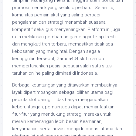
tampilan visual yang menarik hingga sistem bonus dan
promosi menarik yang selalu diperbarui. Selain itu,
komunitas pemain aktif yang saling berbagi
pengalaman dan strategi menambah suasana
kompetitif sekaligus menyenangkan. Platform ini juga
rutin melakukan pembaruan game agar tetap fresh
dan mengikuti tren terbaru, memastikan tidak ada
kebosanan yang mengintai. Dengan segala
keunggulan tersebut, Garuda404 slot mampu
mempertahankan posisi sebagai salah satu situs
taruhan online paling diminati di Indonesia.
Berbagai keuntungan yang ditawarkan membuatnya
layak dipertimbangkan sebagai pilihan utama bagi
pecinta slot daring. Tidak hanya mengandalkan
keberuntungan, pemain juga dapat memanfaatkan
fitur-fitur yang mendukung strategi mereka untuk
meraih kemenangan lebih besar. Keamanan,
kenyamanan, serta inovasi menjadi fondasi utama dari