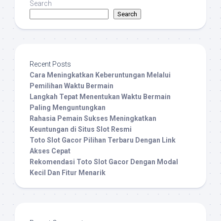
Search
Search
Recent Posts
Cara Meningkatkan Keberuntungan Melalui
Pemilihan Waktu Bermain
Langkah Tepat Menentukan Waktu Bermain
Paling Menguntungkan
Rahasia Pemain Sukses Meningkatkan
Keuntungan di Situs Slot Resmi
Toto Slot Gacor Pilihan Terbaru Dengan Link
Akses Cepat
Rekomendasi Toto Slot Gacor Dengan Modal
Kecil Dan Fitur Menarik