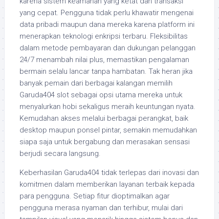
karena sistem keamanan yang ketat dan transaksi
yang cepat. Pengguna tidak perlu khawatir mengenai
data pribadi maupun dana mereka karena platform ini
menerapkan teknologi enkripsi terbaru. Fleksibilitas
dalam metode pembayaran dan dukungan pelanggan
24/7 menambah nilai plus, memastikan pengalaman
bermain selalu lancar tanpa hambatan. Tak heran jika
banyak pemain dari berbagai kalangan memilih
Garuda404 slot sebagai opsi utama mereka untuk
menyalurkan hobi sekaligus meraih keuntungan nyata.
Kemudahan akses melalui berbagai perangkat, baik
desktop maupun ponsel pintar, semakin memudahkan
siapa saja untuk bergabung dan merasakan sensasi
berjudi secara langsung.
Keberhasilan Garuda404 tidak terlepas dari inovasi dan
komitmen dalam memberikan layanan terbaik kepada
para pengguna. Setiap fitur dioptimalkan agar
pengguna merasa nyaman dan terhibur, mulai dari