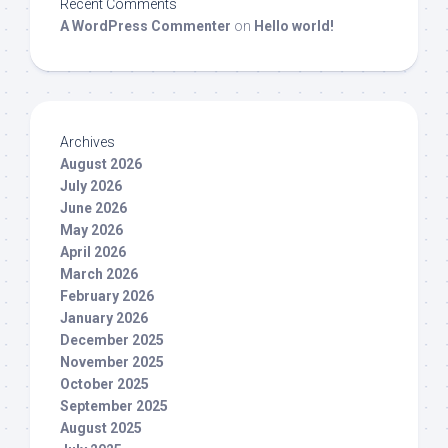
Recent Comments
A WordPress Commenter
on
Hello world!
Archives
August 2026
July 2026
June 2026
May 2026
April 2026
March 2026
February 2026
January 2026
December 2025
November 2025
October 2025
September 2025
August 2025