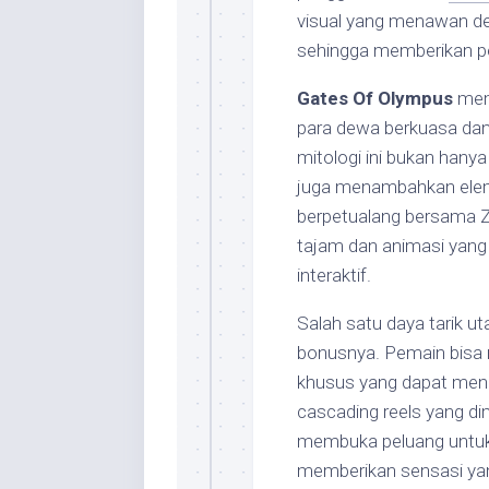
visual yang menawan d
sehingga memberikan pe
Gates Of Olympus
memb
para dewa berkuasa dan
mitologi ini bukan hanya
juga menambahkan elem
berpetualang bersama Z
tajam dan animasi yang h
interaktif.
Salah satu daya tarik u
bonusnya. Pemain bisa m
khusus yang dapat men
cascading reels yang d
membuka peluang untuk
memberikan sensasi yang