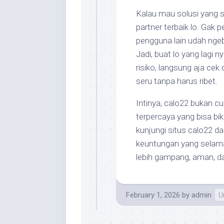
Kalau mau solusi yang si
partner terbaik lo. Gak 
pengguna lain udah nge
Jadi, buat lo yang lagi n
risiko, langsung aja ce
seru tanpa harus ribet.
Intinya, calo22 bukan c
terpercaya yang bisa bi
kunjungi situs calo22 
keuntungan yang selama i
lebih gampang, aman, 
February 1, 2026
by
admin
U