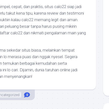
mpel, cepat, dan praktis, situs calo22 siap jadi
perlu takut kena tipu, karena review dan testimoni
buktiin kalau calo22 memang legit dan aman.
yari peluang besar tanpa harus pusing mikirin
k daftar calo22 dan nikmati pengalaman main yang
uma sekedar situs biasa, melainkan tempat
kin lo merasa puas dan nggak nyesel. Segera
dan temukan berbagai kemudahan serta
ni lo cari. Dijamin, dunia taruhan online jadi
dan menyenangkan!
ncategorized
0