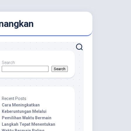
enangkan
Search
Search
Recent Posts
Cara Meningkatkan
Keberuntungan Melalui
Pemilihan Waktu Bermain
Langkah Tepat Menentukan
Waktu Bermain Paling