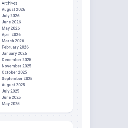
Archives
August 2026
July 2026
June 2026
May 2026
April 2026
March 2026
February 2026
January 2026
December 2025
November 2025
October 2025
September 2025
August 2025
July 2025
June 2025
May 2025