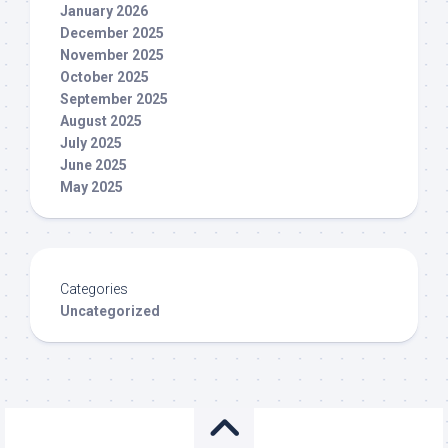
January 2026
December 2025
November 2025
October 2025
September 2025
August 2025
July 2025
June 2025
May 2025
Categories
Uncategorized