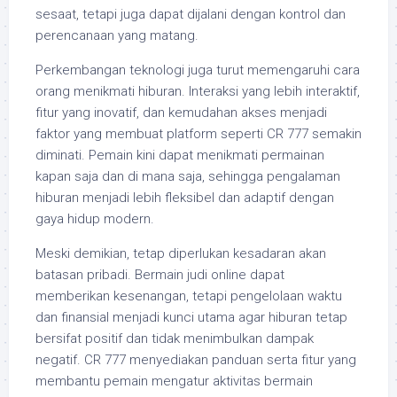
sesaat, tetapi juga dapat dijalani dengan kontrol dan
perencanaan yang matang.
Perkembangan teknologi juga turut memengaruhi cara
orang menikmati hiburan. Interaksi yang lebih interaktif,
fitur yang inovatif, dan kemudahan akses menjadi
faktor yang membuat platform seperti CR 777 semakin
diminati. Pemain kini dapat menikmati permainan
kapan saja dan di mana saja, sehingga pengalaman
hiburan menjadi lebih fleksibel dan adaptif dengan
gaya hidup modern.
Meski demikian, tetap diperlukan kesadaran akan
batasan pribadi. Bermain judi online dapat
memberikan kesenangan, tetapi pengelolaan waktu
dan finansial menjadi kunci utama agar hiburan tetap
bersifat positif dan tidak menimbulkan dampak
negatif. CR 777 menyediakan panduan serta fitur yang
membantu pemain mengatur aktivitas bermain