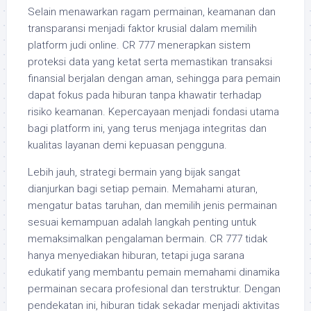
Selain menawarkan ragam permainan, keamanan dan
transparansi menjadi faktor krusial dalam memilih
platform judi online. CR 777 menerapkan sistem
proteksi data yang ketat serta memastikan transaksi
finansial berjalan dengan aman, sehingga para pemain
dapat fokus pada hiburan tanpa khawatir terhadap
risiko keamanan. Kepercayaan menjadi fondasi utama
bagi platform ini, yang terus menjaga integritas dan
kualitas layanan demi kepuasan pengguna.
Lebih jauh, strategi bermain yang bijak sangat
dianjurkan bagi setiap pemain. Memahami aturan,
mengatur batas taruhan, dan memilih jenis permainan
sesuai kemampuan adalah langkah penting untuk
memaksimalkan pengalaman bermain. CR 777 tidak
hanya menyediakan hiburan, tetapi juga sarana
edukatif yang membantu pemain memahami dinamika
permainan secara profesional dan terstruktur. Dengan
pendekatan ini, hiburan tidak sekadar menjadi aktivitas