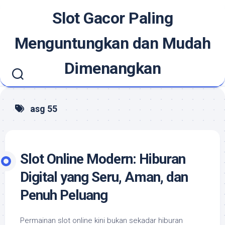
Skip
Slot Gacor Paling
to
content
Menguntungkan dan Mudah
Dimenangkan
asg 55
Slot Online Modern: Hiburan
Digital yang Seru, Aman, dan
Penuh Peluang
Permainan slot online kini bukan sekadar hiburan