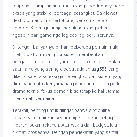
responsif, tampilan antarmuka yang user-friendly, serta
akses yang stabil di berbagai perangkat. Baik lewat
desktop maupun smartphone, performa tetap
smooth. Karena jujur aja, nggak ada yang lebih
ngeselin dari game nge-lag pas lagi seru-serunya.
Di tengah banyaknya pilihan, beberapa pemain mulai
melirik platform yang konsisten memberikan
pengalaman bermain nyaman dan profesional. Salah
satu nama yang sering disebut adalah
asg555
, yang
dikenal karena koleksi game lengkap dan sistem yang
dirancang untuk kenyamanan pengguna. Tanpa perlu
drama teknis, fokus pemain bisa tetap ke hal utama:
menikmati permainan.
Terakhir, penting untuk diingat bahwa slot online
sebaiknya dimainkan secara bijak. Jadikan sebagai
hiburan, bukan tekanan. Atur waktu dan budget, lalu
nikmati prosesnya. Dengan pendekatan yang santai