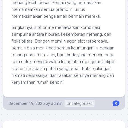
menang lebih besar. Pemain yang cerdas akan
memanfaatkan semua promo ini untuk
memaksimalkan pengalaman bermain mereka.
Singkatnya, slot online menawarkan kombinasi
sempurna antara hiburan, kesempatan menang, dan
fleksibilitas. Dengan memilih agen slot terpercaya,
pemain bisa menikmati semua keuntungan ini dengan
tenang dan aman. Jadi, bagi Anda yang mencari cara
seru untuk mengisi waktu luang atau mengejar jackpot,
slot online adalah pilihan yang tepat. Putar gulungan,
nikmati sensasinya, dan rasakan serunya menang dari
kenyamanan rumah sendiri!
December 19, 2025
by
admin
Uncategorized
0