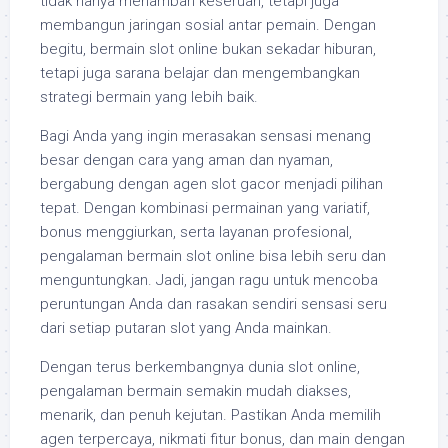
tidak hanya menambah keseruan, tetapi juga
membangun jaringan sosial antar pemain. Dengan
begitu, bermain slot online bukan sekadar hiburan,
tetapi juga sarana belajar dan mengembangkan
strategi bermain yang lebih baik.
Bagi Anda yang ingin merasakan sensasi menang
besar dengan cara yang aman dan nyaman,
bergabung dengan agen slot gacor menjadi pilihan
tepat. Dengan kombinasi permainan yang variatif,
bonus menggiurkan, serta layanan profesional,
pengalaman bermain slot online bisa lebih seru dan
menguntungkan. Jadi, jangan ragu untuk mencoba
peruntungan Anda dan rasakan sendiri sensasi seru
dari setiap putaran slot yang Anda mainkan.
Dengan terus berkembangnya dunia slot online,
pengalaman bermain semakin mudah diakses,
menarik, dan penuh kejutan. Pastikan Anda memilih
agen terpercaya, nikmati fitur bonus, dan main dengan