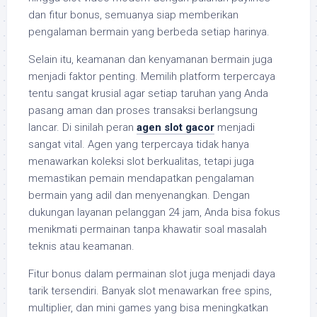
dan fitur bonus, semuanya siap memberikan
pengalaman bermain yang berbeda setiap harinya.
Selain itu, keamanan dan kenyamanan bermain juga
menjadi faktor penting. Memilih platform terpercaya
tentu sangat krusial agar setiap taruhan yang Anda
pasang aman dan proses transaksi berlangsung
lancar. Di sinilah peran
agen slot gacor
menjadi
sangat vital. Agen yang terpercaya tidak hanya
menawarkan koleksi slot berkualitas, tetapi juga
memastikan pemain mendapatkan pengalaman
bermain yang adil dan menyenangkan. Dengan
dukungan layanan pelanggan 24 jam, Anda bisa fokus
menikmati permainan tanpa khawatir soal masalah
teknis atau keamanan.
Fitur bonus dalam permainan slot juga menjadi daya
tarik tersendiri. Banyak slot menawarkan free spins,
multiplier, dan mini games yang bisa meningkatkan