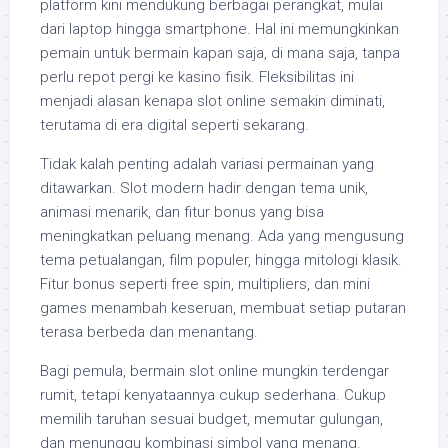
platform kini mendukung berbagai perangkat, mulai
dari laptop hingga smartphone. Hal ini memungkinkan
pemain untuk bermain kapan saja, di mana saja, tanpa
perlu repot pergi ke kasino fisik. Fleksibilitas ini
menjadi alasan kenapa slot online semakin diminati,
terutama di era digital seperti sekarang.
Tidak kalah penting adalah variasi permainan yang
ditawarkan. Slot modern hadir dengan tema unik,
animasi menarik, dan fitur bonus yang bisa
meningkatkan peluang menang. Ada yang mengusung
tema petualangan, film populer, hingga mitologi klasik.
Fitur bonus seperti free spin, multipliers, dan mini
games menambah keseruan, membuat setiap putaran
terasa berbeda dan menantang.
Bagi pemula, bermain slot online mungkin terdengar
rumit, tetapi kenyataannya cukup sederhana. Cukup
memilih taruhan sesuai budget, memutar gulungan,
dan menunggu kombinasi simbol yang menang.