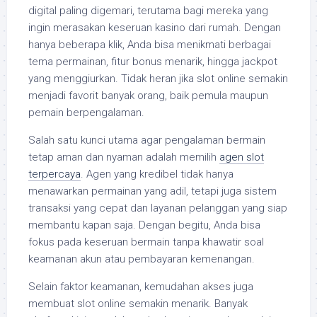
digital paling digemari, terutama bagi mereka yang
ingin merasakan keseruan kasino dari rumah. Dengan
hanya beberapa klik, Anda bisa menikmati berbagai
tema permainan, fitur bonus menarik, hingga jackpot
yang menggiurkan. Tidak heran jika slot online semakin
menjadi favorit banyak orang, baik pemula maupun
pemain berpengalaman.
Salah satu kunci utama agar pengalaman bermain
tetap aman dan nyaman adalah memilih
agen slot
terpercaya
. Agen yang kredibel tidak hanya
menawarkan permainan yang adil, tetapi juga sistem
transaksi yang cepat dan layanan pelanggan yang siap
membantu kapan saja. Dengan begitu, Anda bisa
fokus pada keseruan bermain tanpa khawatir soal
keamanan akun atau pembayaran kemenangan.
Selain faktor keamanan, kemudahan akses juga
membuat slot online semakin menarik. Banyak